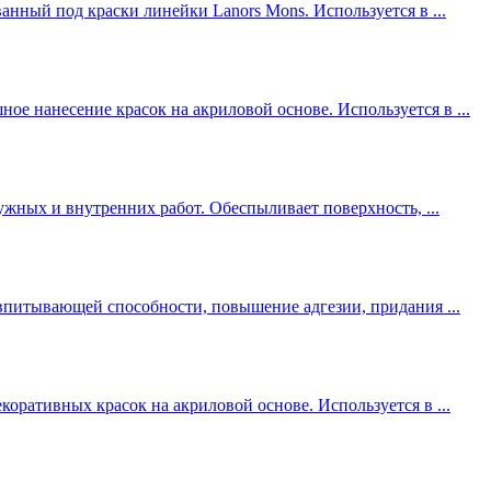
анный под краски линейки Lanors Моns. Используется в ...
ное нанесение красок на акриловой основе. Используется в ...
ружных и внутренних работ. Обеспыливает поверхность, ...
 впитывающей способности, повышение адгезии, придания ...
екоративных красок на акриловой основе. Используется в ...