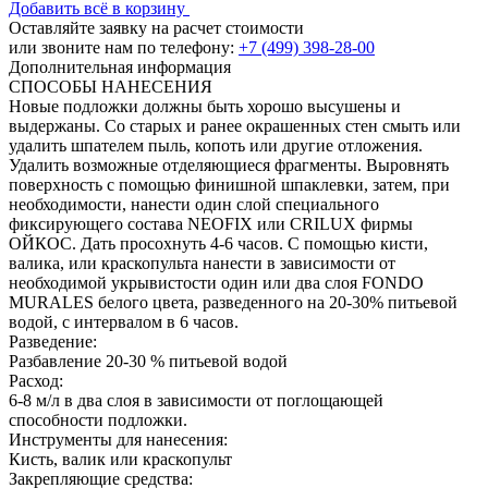
Добавить всё в корзину
Оставляйте заявку на расчет стоимости
или звоните нам по телефону:
+7 (499) 398-28-00
Дополнительная информация
СПОСОБЫ НАНЕСЕНИЯ
Новые подложки должны быть хорошо высушены и
выдержаны. Со старых и ранее окрашенных стен смыть или
удалить шпателем пыль, копоть или другие отложения.
Удалить возможные отделяющиеся фрагменты. Выровнять
поверхность c помощью финишной шпаклевки, затем, при
необходимости, нанести один слой специального
фиксирующего состава NEOFIX или CRILUX фирмы
ОЙКОС. Дать просохнуть 4-6 часов. С помощью кисти,
валика, или краскопульта нанести в зависимости от
необходимой укрывистости один или два слоя FONDO
MURALES белого цвета, разведенного на 20-30% питьевой
водой, с интервалом в 6 часов.
Разведение:
Разбавление 20-30 % питьевой водой
Расход:
6-8 м/л в два слоя в зависимости от поглощающей
способности подложки.
Инструменты для нанесения:
Кисть, валик или краскопульт
Закрепляющие средства: