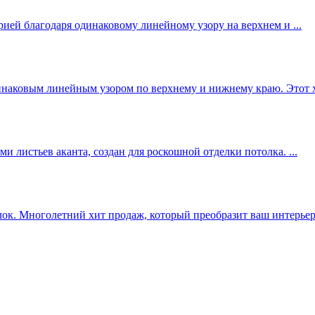
ией благодаря одинаковому линейному узору на верхнем и ...
инаковым линейным узором по верхнему и нижнему краю. Этот хи
 листьев аканта, создан для роскошной отделки потолка. ...
ок. Многолетний хит продаж, который преобразит ваш интерьер