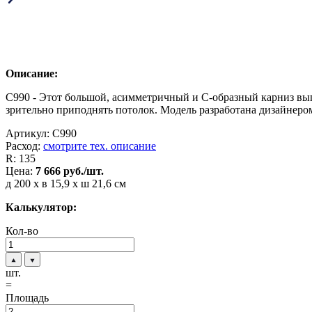
Описание:
C990 - Этот большой, асимметричный и C-образный карниз вып
зрительно приподнять потолок. Модель разработана дизайнеро
Артикул:
C990
Расход:
смотрите тех. описание
R:
135
Цена:
7 666
руб./шт.
д 200 x в 15,9 x ш 21,6 см
Калькулятор:
Кол-во
шт.
=
Площадь