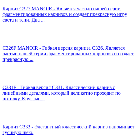
Карниз C327 MANOIR - Является частью нашей серии
фрагментированных карнизов и создает прекрасную игру
света и тени. Два ...
C326F MANOIR - Гибкая версия карниза C326. Является
частью нашей серии фрагментированных карнизов и создает
прекрасную ...
C331F - Гибкая версия C331. Классический карниз с
линейными деталями, который деликатно проходит по
потолку. Круглые ...
Карниз C333 - Элегантный классический карниз напоминает
гусиную шею.