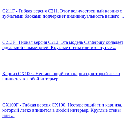
C211F - Гибкая версия C211. Этот величественный карниз с
зубчатыми блоками подчеркнет индивидуальность вашего ...
C213F - Гибкая версия C213. Эта модель Canterbury обладает
идеальной симметрией. Круглые стены или изогнутые ...
Карниз CX100 - Нестареющий тип карниза, который легко
впишется в любой интерьер.
CX100F - Гибкая версия CX100. Нестареющий тип карниза,
который легко впишется в любой интерьер. Круглые стены
или ...