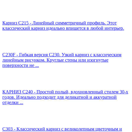
Карниз C215 - Линейный симметричный профиль. Этот
классический карниз идеально впишется в любой интерьер.
C230F - Гибкая версия C230. Узкий карниз с классическим
линейным рисунком. Круглые стены или изогнутые
поверхности не ...
КАРНИЗ C240 - Простой полый, вдохновленный стилем 30-х
годов. Идеально подходит для деликатной и аккуратной
отделки ...
C303 - Классический карниз с великолепным цветочным и