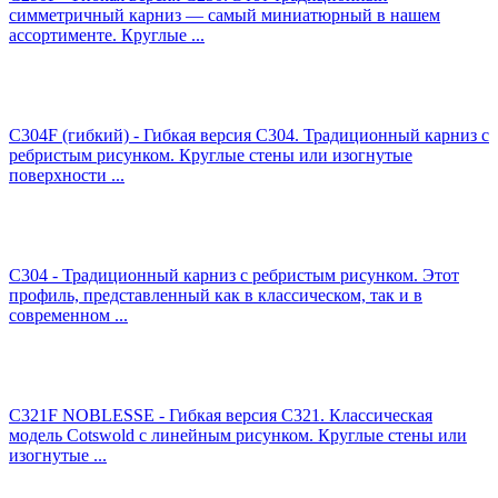
симметричный карниз — самый миниатюрный в нашем
ассортименте. Круглые ...
C304F (гибкий) - Гибкая версия C304. Традиционный карниз с
ребристым рисунком. Круглые стены или изогнутые
поверхности ...
C304 - Традиционный карниз с ребристым рисунком. Этот
профиль, представленный как в классическом, так и в
современном ...
C321F NOBLESSE - Гибкая версия C321. Классическая
модель Cotswold с линейным рисунком. Круглые стены или
изогнутые ...