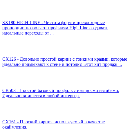
SX180 HIGH LINE - Чистота форм и превосходные
пропорции позволяют профилям High Line создавать
идеальные переходы от ...
CX126 - Довольно простой карниз с тонкими краями, которые
идеально примыкают к стене и потолку. Этот хит продаж ...
CB503 - Простой базовый профиль с изящными изгибами.
Идеально впишется в любой интерьер.
CX161 - Плоский карниз, используемый в качестве
окаймления.