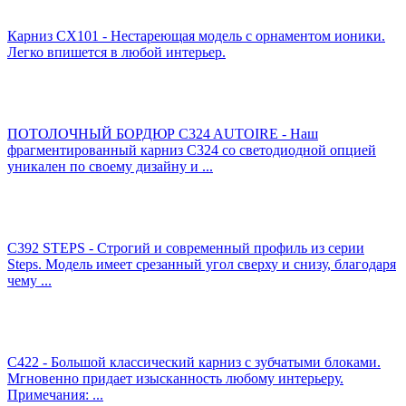
Карниз CX101 - Нестареющая модель с орнаментом ионики.
Легко впишется в любой интерьер.
ПОТОЛОЧНЫЙ БОРДЮР C324 AUTOIRE - Наш
фрагментированный карниз C324 со светодиодной опцией
уникален по своему дизайну и ...
C392 STEPS - Строгий и современный профиль из серии
Steps. Модель имеет срезанный угол сверху и снизу, благодаря
чему ...
C422 - Большой классический карниз с зубчатыми блоками.
Мгновенно придает изысканность любому интерьеру.
Примечания: ...