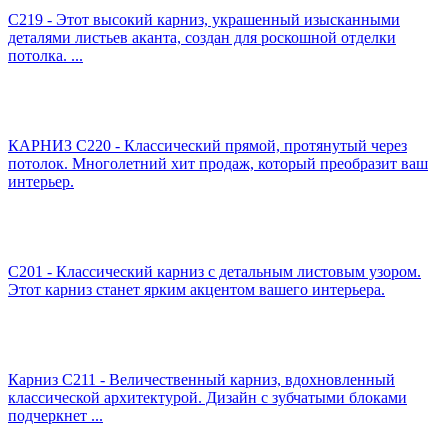
C219 - Этот высокий карниз, украшенный изысканными
деталями листьев аканта, создан для роскошной отделки
потолка. ...
КАРНИЗ C220 - Классический прямой, протянутый через
потолок. Многолетний хит продаж, который преобразит ваш
интерьер.
C201 - Классический карниз с детальным листовым узором.
Этот карниз станет ярким акцентом вашего интерьера.
Карниз C211 - Величественный карниз, вдохновленный
классической архитектурой. Дизайн с зубчатыми блоками
подчеркнет ...