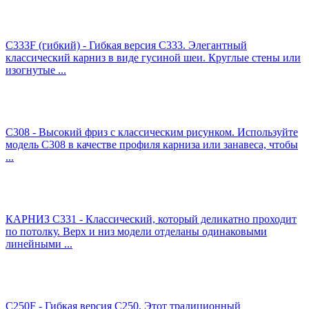
C333F (гибкий) - Гибкая версия C333. Элегантный
классический карниз в виде гусиной шеи. Круглые стены или
изогнутые ...
C308 - Высокий фриз с классическим рисунком. Используйте
модель C308 в качестве профиля карниза или занавеса, чтобы
...
КАРНИЗ C331 - Классический, который деликатно проходит
по потолку. Верх и низ модели отделаны одинаковыми
линейными ...
C250F - Гибкая версия C250. Этот традиционный