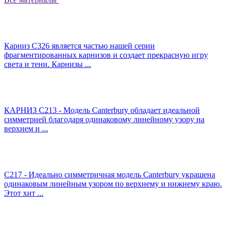
Карниз C326 является частью нашей серии
фрагментированных карнизов и создает прекрасную игру
света и тени. Карнизы ...
КАРНИЗ C213 - Модель Canterbury обладает идеальной
симметрией благодаря одинаковому линейному узору на
верхнем и ...
C217 - Идеально симметричная модель Canterbury украшена
одинаковым линейным узором по верхнему и нижнему краю.
Этот хит ...