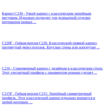
Карниз C230 - Узкий карниз с классическим линейным
рисунком. Идеально подходит для деликатной отделки
интерьеров разных ...
C220F - Гибкая версия C220. Классический прямой карниз,
протянутый через потолок. Круглые стены или изогнутые ...
C216 - Современный карниз с дизайном в классическом стиле.
Этот элегантный профиль с орнаментом ионики сделает ...
C215F - Гибкая версия C215. Линейный симметричный
профиль. Этот классический карниз идеально впишется в
любой интерьер. ...