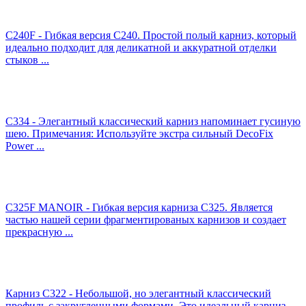
C240F - Гибкая версия C240. Простой полый карниз, который
идеально подходит для деликатной и аккуратной отделки
стыков ...
C334 - Элегантный классический карниз напоминает гусиную
шею. Примечания: Используйте экстра сильный DecoFix
Power ...
C325F MANOIR - Гибкая версия карниза C325. Является
частью нашей серии фрагментированых карнизов и создает
прекрасную ...
Карниз C322 - Небольшой, но элегантный классический
профиль с закругленными формами. Это идеальный карниз