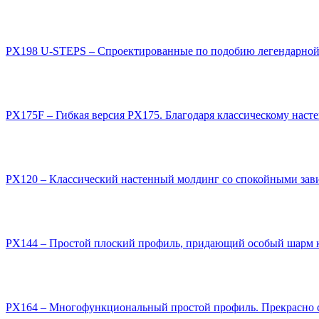
PX198 U-STEPS – Спроектированные по подобию легендарной 
PX175F – Гибкая версия PХ175. Благодаря классическому наст
PX120 – Классический настенный молдинг со спокойными завит
PX144 – Простой плоский профиль, придающий особый шарм кла
PX164 – Многофункциональный простой профиль. Прекрасно с