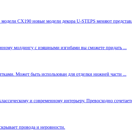
модели CX190 новые модели декора U-STEPS меняют представле
енному молдингу с изящными изгибами вы сможете придать ...
ками. Может быть использован для отделки нижней части ...
ссическому и современному интерьеру. Превосходно сочетается
крывает провода и неровности.