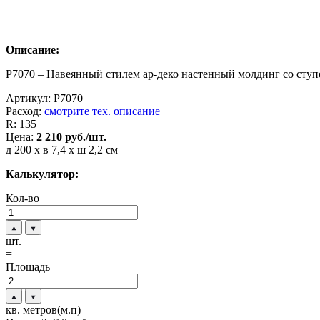
Описание:
P7070 – Навеянный стилем ар-деко настенный молдинг со ступ
Артикул:
P7070
Расход:
смотрите тех. описание
R:
135
Цена:
2 210
руб./шт.
д 200 x в 7,4 x ш 2,2 см
Калькулятор:
Кол-во
шт.
=
Площадь
кв. метров(м.п)