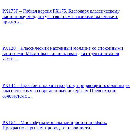
PX175F – Гибкая версия PХ175. Благодаря классическому
настенному молдингу с изящными изгибами вы сможете
придать ...
PX120 – Классический настенный молдинг со спокойными
завитками. Может быть использован для отделки нижней
части ...
PX144 – Простой плоский профиль, придающий особый шарм
классическому и современному интерьеру. Превосходно
сочетается с ...
PX164 – Многофункциональный простой профиль.
Прекрасно скрывает провода и неровности.