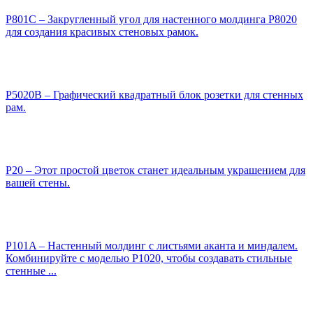
P801C – Закругленный угол для настенного молдинга P8020
для создания красивых стеновых рамок.
P5020B – Графический квадратный блок розетки для стенных
рам.
P20 – Этот простой цветок станет идеальным украшением для
вашей стены.
P101A – Настенный молдинг с листьями аканта и миндалем.
Комбинируйте с моделью P1020, чтобы создавать стильные
стенные ...