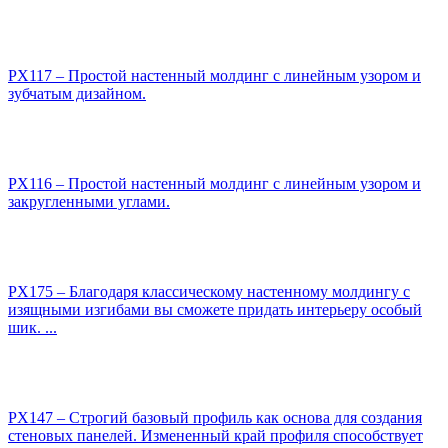
PX117 – Простой настенный молдинг с линейным узором и
зубчатым дизайном.
PX116 – Простой настенный молдинг с линейным узором и
закругленными углами.
PX175 – Благодаря классическому настенному молдингу с
изящными изгибами вы сможете придать интерьеру особый
шик. ...
PX147 – Строгий базовый профиль как основа для создания
стеновых панелей. Измененный край профиля способствует