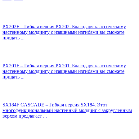
PX202F – Гибкая версия PX202. Благодаря классическому
настенному молдингу с изящными изгибами вы сможете
придать ...
PX201F – Гибкая версия PX201. Благодаря классическому
настенному молдингу с изящными изгибами вы сможете
придать ...
SX184F CASCADE – Гибкая версия SX184. Этот
многофункциональный настенный молдинг с закругленным
верхом предлагает ...