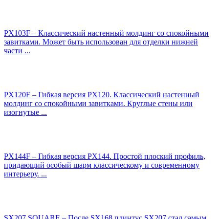
PX103F – Классический настенный молдинг со спокойными
завитками. Может быть использован для отделки нижней
части ...
PX120F – Гибкая версия PХ120. Классический настенный
молдинг со спокойными завитками. Круглые стены или
изогнутые ...
PX144F – Гибкая версия PХ144. Простой плоский профиль,
придающий особый шарм классическому и современному
интерьеру. ...
SX207 SQUARE – После SX168 плинтус SX207 стал самым