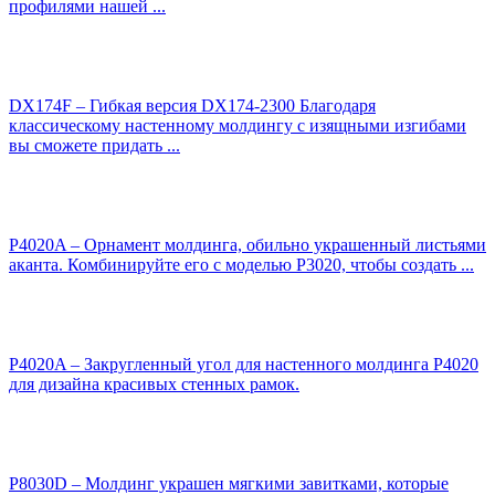
профилями нашей ...
DX174F – Гибкая версия DX174-2300 Благодаря
классическому настенному молдингу с изящными изгибами
вы сможете придать ...
P4020A – Орнамент молдинга, обильно украшенный листьями
аканта. Комбинируйте его с моделью P3020, чтобы создать ...
P4020A – Закругленный угол для настенного молдинга P4020
для дизайна красивых стенных рамок.
P8030D – Молдинг украшен мягкими завитками, которые