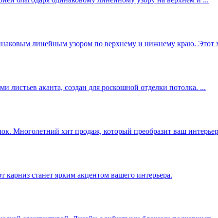
инаковым линейным узором по верхнему и нижнему краю. Этот хи
 листьев аканта, создан для роскошной отделки потолка. ...
ок. Многолетний хит продаж, который преобразит ваш интерьер
т карниз станет ярким акцентом вашего интерьера.