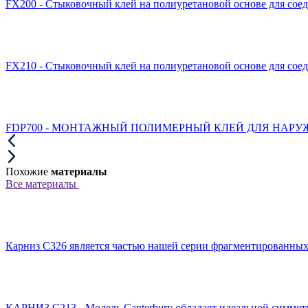
FX200 - Стыковочный клей на полиуретановой основе для сое
FX210 - Стыковочный клей на полиуретановой основе для сое
FDP700 - МОНТАЖНЫЙ ПОЛИМЕРНЫЙ КЛЕЙ ДЛЯ НАРУЖН
Похожие
материалы
Все материалы
Карниз C326 является частью нашей серии фрагментированных к
КАРНИЗ C213 - Модель Canterbury обладает идеальной симметр