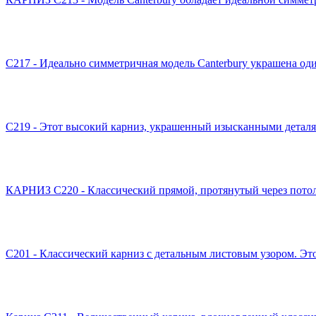
C217 - Идеально симметричная модель Canterbury украшена од
C219 - Этот высокий карниз, украшенный изысканными деталями
КАРНИЗ C220 - Классический прямой, протянутый через потол
C201 - Классический карниз с детальным листовым узором. Это