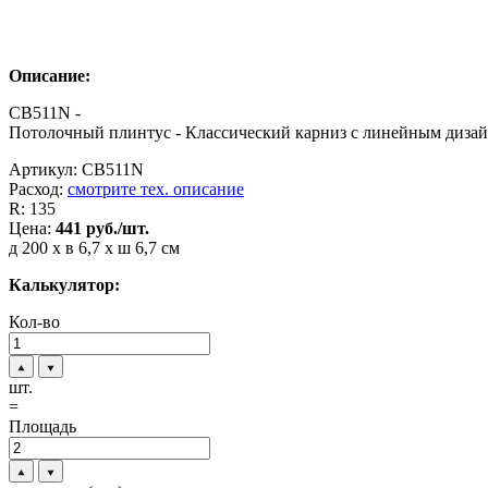
Описание:
CB511N -
Потолочный плинтус - Классический карниз с линейным дизай
Артикул:
CB511N
Расход:
смотрите тех. описание
R:
135
Цена:
441
руб./шт.
д 200 x в 6,7 x ш 6,7 см
Калькулятор:
Кол-во
шт.
=
Площадь