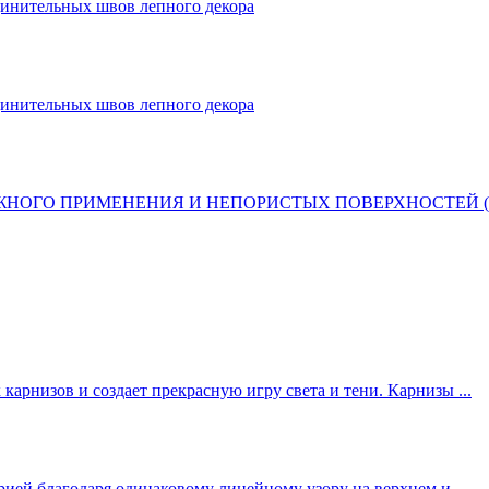
динительных швов лепного декора
динительных швов лепного декора
ОГО ПРИМЕНЕНИЯ И НЕПОРИСТЫХ ПОВЕРХНОСТЕЙ (ПЛИТ
арнизов и создает прекрасную игру света и тени. Карнизы ...
ией благодаря одинаковому линейному узору на верхнем и ...