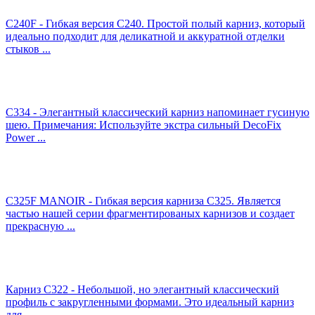
C240F - Гибкая версия C240. Простой полый карниз, который
идеально подходит для деликатной и аккуратной отделки
стыков ...
C334 - Элегантный классический карниз напоминает гусиную
шею. Примечания: Используйте экстра сильный DecoFix
Power ...
C325F MANOIR - Гибкая версия карниза C325. Является
частью нашей серии фрагментированых карнизов и создает
прекрасную ...
Карниз C322 - Небольшой, но элегантный классический
профиль с закругленными формами. Это идеальный карниз
для ...