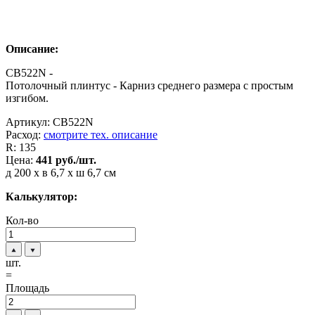
Описание:
CB522N -
Потолочный плинтус - Карниз среднего размера с простым
изгибом.
Артикул:
CB522N
Расход:
смотрите тех. описание
R:
135
Цена:
441
руб./шт.
д 200 x в 6,7 x ш 6,7 см
Калькулятор:
Кол-во
шт.
=
Площадь