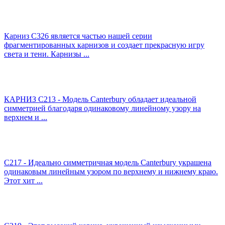
Карниз C326 является частью нашей серии
фрагментированных карнизов и создает прекрасную игру
света и тени. Карнизы ...
КАРНИЗ C213 - Модель Canterbury обладает идеальной
симметрией благодаря одинаковому линейному узору на
верхнем и ...
C217 - Идеально симметричная модель Canterbury украшена
одинаковым линейным узором по верхнему и нижнему краю.
Этот хит ...