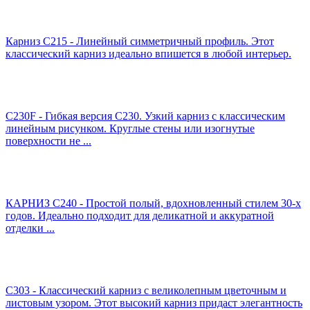
Карниз C215 - Линейный симметричный профиль. Этот
классический карниз идеально впишется в любой интерьер.
C230F - Гибкая версия C230. Узкий карниз с классическим
линейным рисунком. Круглые стены или изогнутые
поверхности не ...
КАРНИЗ C240 - Простой полый, вдохновленный стилем 30-х
годов. Идеально подходит для деликатной и аккуратной
отделки ...
C303 - Классический карниз с великолепным цветочным и
листовым узором. Этот высокий карниз придаст элегантность