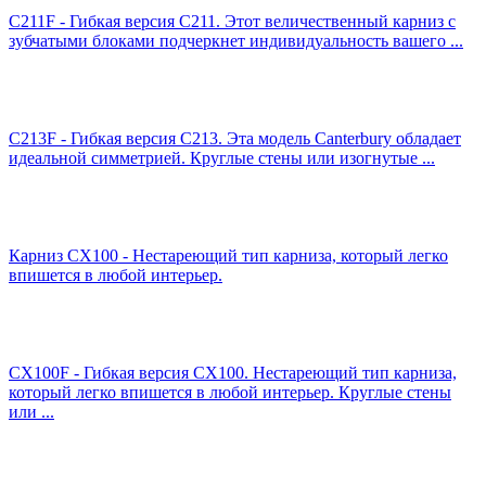
C211F - Гибкая версия C211. Этот величественный карниз с
зубчатыми блоками подчеркнет индивидуальность вашего ...
C213F - Гибкая версия C213. Эта модель Canterbury обладает
идеальной симметрией. Круглые стены или изогнутые ...
Карниз CX100 - Нестареющий тип карниза, который легко
впишется в любой интерьер.
CX100F - Гибкая версия CX100. Нестареющий тип карниза,
который легко впишется в любой интерьер. Круглые стены
или ...