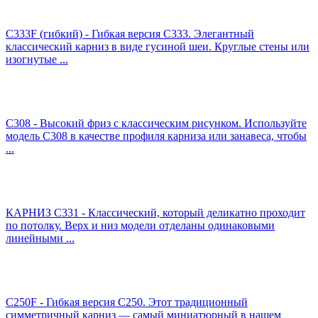
C333F (гибкий) - Гибкая версия C333. Элегантный
классический карниз в виде гусиной шеи. Круглые стены или
изогнутые ...
C308 - Высокий фриз с классическим рисунком. Используйте
модель C308 в качестве профиля карниза или занавеса, чтобы
...
КАРНИЗ C331 - Классический, который деликатно проходит
по потолку. Верх и низ модели отделаны одинаковыми
линейными ...
C250F - Гибкая версия C250. Этот традиционный
симметричный карниз — самый миниатюрный в нашем