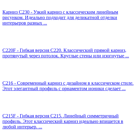
Карниз C230 - Узкий карниз с классическим линейным
рисунком. Идеально подходит для деликатной отделки
интерьеров разных ...
C220F - Гибкая версия C220. Классический прямой карниз,
протянутый через потолок. Круглые стены или изогнутые ...
C216 - Современный карниз с дизайном в классическом стиле.
Этот элегантный профиль с орнаментом ионики сделает ...
C215F - Гибкая версия C215. Линейный симметричный
профиль. Этот классический карниз идеально впишется в
любой интерьер. ...