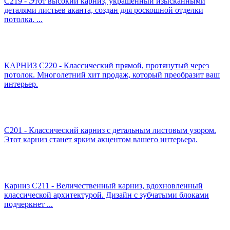
C219 - Этот высокий карниз, украшенный изысканными
деталями листьев аканта, создан для роскошной отделки
потолка. ...
КАРНИЗ C220 - Классический прямой, протянутый через
потолок. Многолетний хит продаж, который преобразит ваш
интерьер.
C201 - Классический карниз с детальным листовым узором.
Этот карниз станет ярким акцентом вашего интерьера.
Карниз C211 - Величественный карниз, вдохновленный
классической архитектурой. Дизайн с зубчатыми блоками
подчеркнет ...