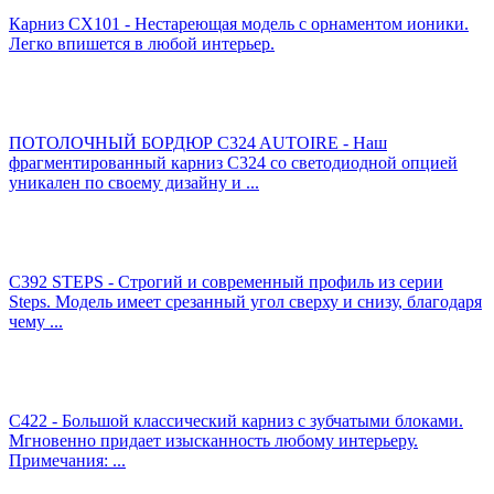
Карниз CX101 - Нестареющая модель с орнаментом ионики.
Легко впишется в любой интерьер.
ПОТОЛОЧНЫЙ БОРДЮР C324 AUTOIRE - Наш
фрагментированный карниз C324 со светодиодной опцией
уникален по своему дизайну и ...
C392 STEPS - Строгий и современный профиль из серии
Steps. Модель имеет срезанный угол сверху и снизу, благодаря
чему ...
C422 - Большой классический карниз с зубчатыми блоками.
Мгновенно придает изысканность любому интерьеру.
Примечания: ...