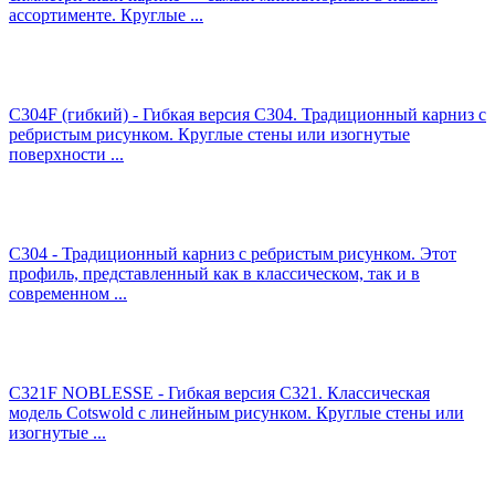
ассортименте. Круглые ...
C304F (гибкий) - Гибкая версия C304. Традиционный карниз с
ребристым рисунком. Круглые стены или изогнутые
поверхности ...
C304 - Традиционный карниз с ребристым рисунком. Этот
профиль, представленный как в классическом, так и в
современном ...
C321F NOBLESSE - Гибкая версия C321. Классическая
модель Cotswold с линейным рисунком. Круглые стены или
изогнутые ...