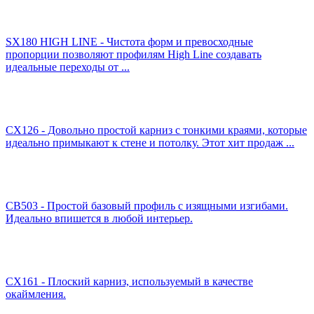
SX180 HIGH LINE - Чистота форм и превосходные
пропорции позволяют профилям High Line создавать
идеальные переходы от ...
CX126 - Довольно простой карниз с тонкими краями, которые
идеально примыкают к стене и потолку. Этот хит продаж ...
CB503 - Простой базовый профиль с изящными изгибами.
Идеально впишется в любой интерьер.
CX161 - Плоский карниз, используемый в качестве
окаймления.