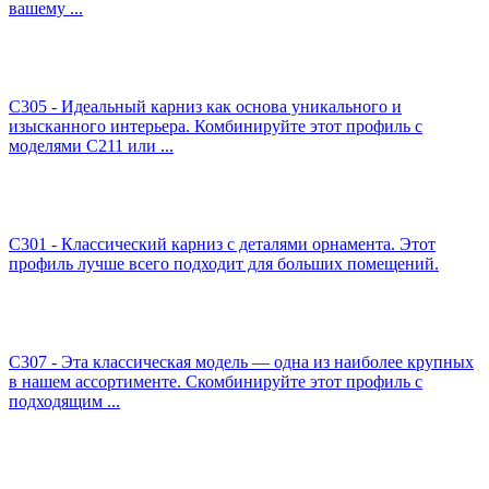
вашему ...
C305 - Идеальный карниз как основа уникального и
изысканного интерьера. Комбинируйте этот профиль с
моделями C211 или ...
C301 - Классический карниз с деталями орнамента. Этот
профиль лучше всего подходит для больших помещений.
C307 - Эта классическая модель — одна из наиболее крупных
в нашем ассортименте. Скомбинируйте этот профиль с
подходящим ...