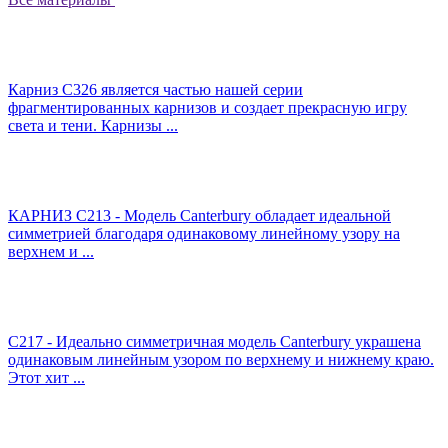
Карниз C326 является частью нашей серии
фрагментированных карнизов и создает прекрасную игру
света и тени. Карнизы ...
КАРНИЗ C213 - Модель Canterbury обладает идеальной
симметрией благодаря одинаковому линейному узору на
верхнем и ...
C217 - Идеально симметричная модель Canterbury украшена
одинаковым линейным узором по верхнему и нижнему краю.
Этот хит ...