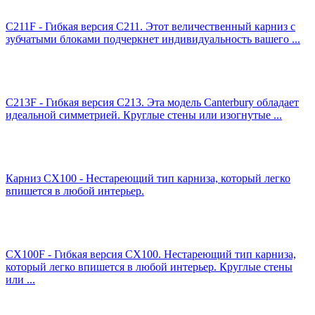
C211F - Гибкая версия C211. Этот величественный карниз с
зубчатыми блоками подчеркнет индивидуальность вашего ...
C213F - Гибкая версия C213. Эта модель Canterbury обладает
идеальной симметрией. Круглые стены или изогнутые ...
Карниз CX100 - Нестареющий тип карниза, который легко
впишется в любой интерьер.
CX100F - Гибкая версия CX100. Нестареющий тип карниза,
который легко впишется в любой интерьер. Круглые стены
или ...