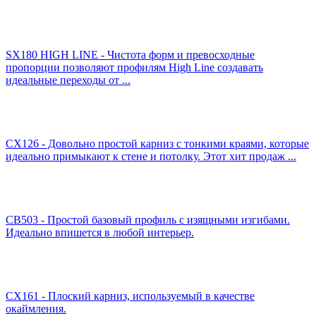
SX180 HIGH LINE - Чистота форм и превосходные
пропорции позволяют профилям High Line создавать
идеальные переходы от ...
CX126 - Довольно простой карниз с тонкими краями, которые
идеально примыкают к стене и потолку. Этот хит продаж ...
CB503 - Простой базовый профиль с изящными изгибами.
Идеально впишется в любой интерьер.
CX161 - Плоский карниз, используемый в качестве
окаймления.