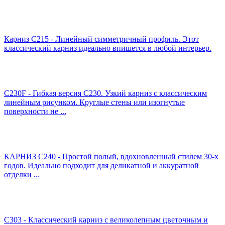
Карниз C215 - Линейный симметричный профиль. Этот
классический карниз идеально впишется в любой интерьер.
C230F - Гибкая версия C230. Узкий карниз с классическим
линейным рисунком. Круглые стены или изогнутые
поверхности не ...
КАРНИЗ C240 - Простой полый, вдохновленный стилем 30-х
годов. Идеально подходит для деликатной и аккуратной
отделки ...
C303 - Классический карниз с великолепным цветочным и