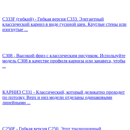
C333F (гибкий) - Гибкая версия C333. Элегантный
классический карниз в виде гусиной шеи. Круглые стены или
изогнутые ...
C308 - Высокий фриз с классическим рисунком. Используйте
модель C308 в качестве профиля карниза или занавеса, чтобы
...
КАРНИЗ C331 - Классический, который деликатно проходит
по потолку. Верх и низ модели отделаны одинаковыми
линейными ...
C250F - Гибкая версия C250. Этот традиционный