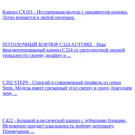
Карниз CX101 - Нестареющая модель с орнаментом ионики.
Легко впишется в любой интерьер.
ПОТОЛОЧНЫЙ БОРДЮР C324 AUTOIRE - Наш
фрагментированный карниз C324 со светодиодной опцией
уникален по своему дизайну и ...
C392 STEPS - Строгий и современный профиль из серии
Steps. Модель имеет срезанный угол сверху и снизу, благодаря
чему ...
C422 - Большой классический карниз с зубчатыми блоками.
Мгновенно придает изысканность любому интерьеру.
Примечания: ...