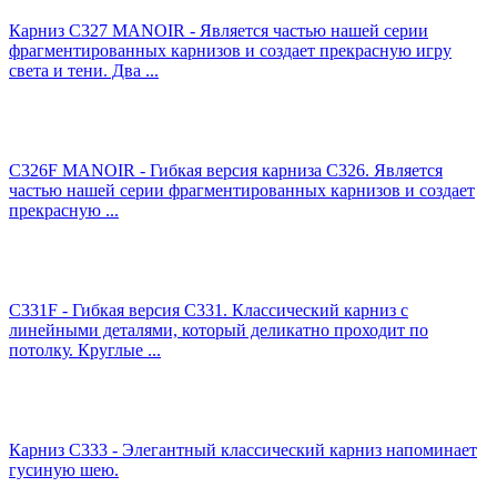
Карниз C327 MANOIR - Является частью нашей серии
фрагментированных карнизов и создает прекрасную игру
света и тени. Два ...
C326F MANOIR - Гибкая версия карниза C326. Является
частью нашей серии фрагментированных карнизов и создает
прекрасную ...
C331F - Гибкая версия C331. Классический карниз с
линейными деталями, который деликатно проходит по
потолку. Круглые ...
Карниз C333 - Элегантный классический карниз напоминает
гусиную шею.