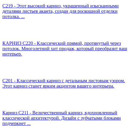
C219 - Этот высокий карниз, украшенный изысканными
деталями листьев аканта, создан для роскошной отделки
потолка. ...
КАРНИЗ C220 - Классический прямой, протянутый через
потолок. Многолетний хит продаж, который преобразит ваш
интерьер.
C201 - Классический карниз с детальным листовым узором.
Этот карниз станет ярким акцентом вашего интерьера.
Карниз C211 - Величественный карниз, вдохновленный
классической архитектурой. Дизайн с зубчатыми блоками
подчеркнет ...