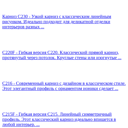
Карниз C230 - Узкий карниз с классическим линейным
рисунком. Идеально подходит для деликатной отделки
интерьеров разных ...
C220F - Гибкая версия C220. Классический прямой карниз,
протянутый через потолок. Круглые стены или изогнутые ...
C216 - Современный карниз с дизайном в классическом стиле.
Этот элегантный профиль с орнаментом ионики сделает ...
C215F - Гибкая версия C215. Линейный симметричный
профиль. Этот классический карниз идеально впишется в
любой интерьер. ...