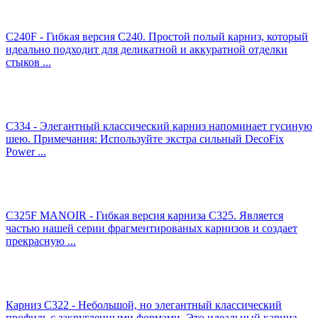
C240F - Гибкая версия C240. Простой полый карниз, который
идеально подходит для деликатной и аккуратной отделки
стыков ...
C334 - Элегантный классический карниз напоминает гусиную
шею. Примечания: Используйте экстра сильный DecoFix
Power ...
C325F MANOIR - Гибкая версия карниза C325. Является
частью нашей серии фрагментированых карнизов и создает
прекрасную ...
Карниз C322 - Небольшой, но элегантный классический
профиль с закругленными формами. Это идеальный карниз