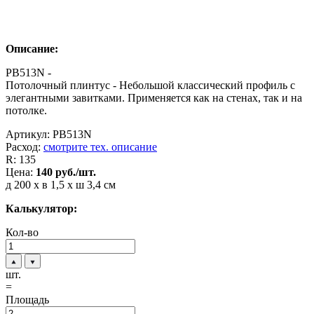
Описание:
PB513N -
Потолочный плинтус - Небольшой классический профиль с
элегантными завитками. Применяется как на стенах, так и на
потолке.
Артикул:
PB513N
Расход:
смотрите тех. описание
R:
135
Цена:
140
руб./шт.
д 200 x в 1,5 x ш 3,4 см
Калькулятор:
Кол-во
шт.
=
Площадь