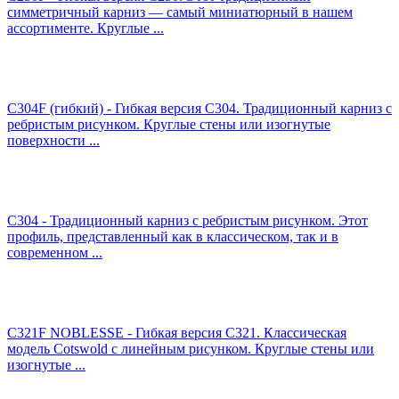
симметричный карниз — самый миниатюрный в нашем
ассортименте. Круглые ...
C304F (гибкий) - Гибкая версия C304. Традиционный карниз с
ребристым рисунком. Круглые стены или изогнутые
поверхности ...
C304 - Традиционный карниз с ребристым рисунком. Этот
профиль, представленный как в классическом, так и в
современном ...
C321F NOBLESSE - Гибкая версия C321. Классическая
модель Cotswold с линейным рисунком. Круглые стены или
изогнутые ...