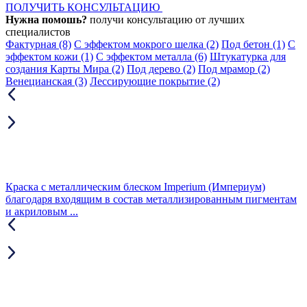
ПОЛУЧИТЬ КОНСУЛЬТАЦИЮ
Нужна помошь?
получи консультацию от лучших
специалистов
Фактурная
(8)
С эффектом мокрого шелка
(2)
Под бетон
(1)
С
эффектом кожи
(1)
С эффектом металла
(6)
Штукатурка для
создания Карты Мира
(2)
Под дерево
(2)
Под мрамор
(2)
Венецианская
(3)
Лессирующие покрытие
(2)
Краска с металлическим блеском Imperium (Империум)
благодаря входящим в состав металлизированным пигментам
и акриловым ...