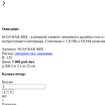
Описание:
W119 BAR MIX - ключевой элемент линейного дизайна стен и 
интригующего интерьера. Сочетание с CX190 и SX194 позволя
Артикул:
W119 BAR MIX
Расход:
смотрите тех. описание
R:
135
Цена:
7 069
руб./шт.
д 200 x в 2 x ш 25 см
Калькулятор:
Кол-во
шт.
=
Площадь